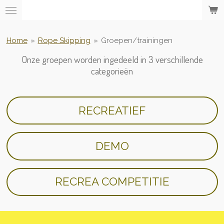
Ga
direct
naar
Home
»
Rope Skipping
»
Groepen/trainingen
de
hoofdinhoud
Onze groepen worden ingedeeld in 3 verschillende
categorieën
RECREATIEF
DEMO
RECREA COMPETITIE