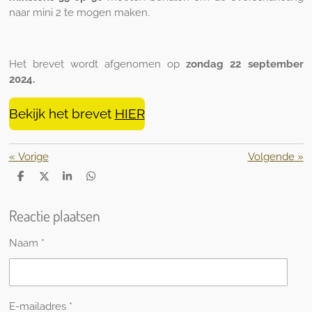
naar mini 2 te mogen maken.
Het brevet wordt afgenomen op
zondag 22 september
2024.
Bekijk het brevet
HIER
«
Vorige
Volgende
»
D
D
S
D
e
e
h
e
l
e
a
l
Reactie plaatsen
e
l
r
e
n
e
n
Naam *
E-mailadres *