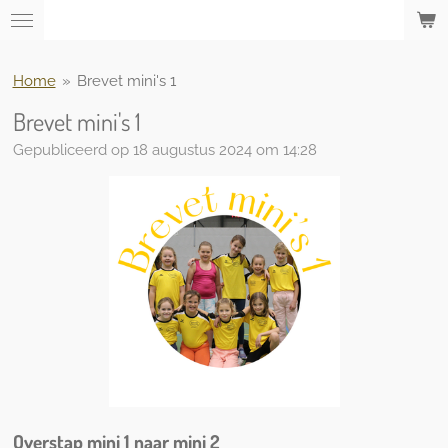
Ga
direct
naar
Home
»
Brevet mini's 1
de
hoofdinhoud
Brevet mini's 1
Gepubliceerd op 18 augustus 2024 om 14:28
Overstap mini 1 naar mini 2