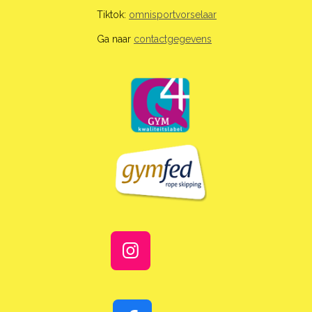
Tiktok:
omnisportvorselaar
Ga naar
contactgegevens
I
n
s