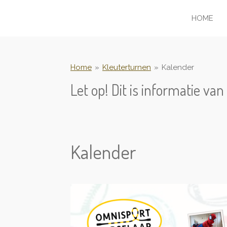
Ga
HOME
direct
naar
de
hoofdinhoud
Home
»
Kleuterturnen
»
Kalender
Let op! Dit is informatie v
Kalender